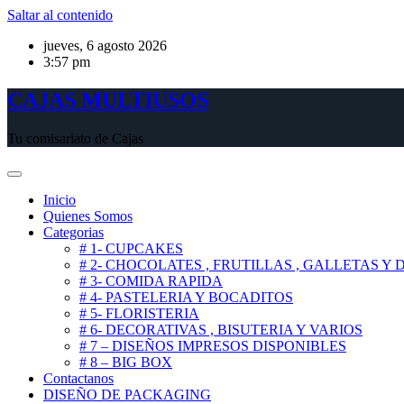
Saltar al contenido
jueves, 6 agosto 2026
3:57 pm
CAJAS MULTIUSOS
Tu comisariato de Cajas
Inicio
Quienes Somos
Categorias
# 1- CUPCAKES
# 2- CHOCOLATES , FRUTILLAS , GALLETAS Y
# 3- COMIDA RAPIDA
# 4- PASTELERIA Y BOCADITOS
# 5- FLORISTERIA
# 6- DECORATIVAS , BISUTERIA Y VARIOS
# 7 – DISEÑOS IMPRESOS DISPONIBLES
# 8 – BIG BOX
Contactanos
DISEÑO DE PACKAGING