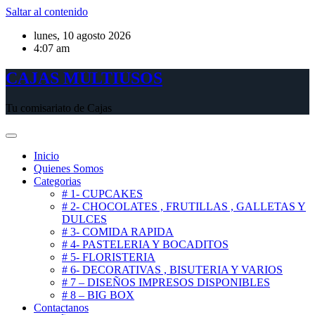
Saltar al contenido
lunes, 10 agosto 2026
4:07 am
CAJAS MULTIUSOS
Tu comisariato de Cajas
Inicio
Quienes Somos
Categorias
# 1- CUPCAKES
# 2- CHOCOLATES , FRUTILLAS , GALLETAS Y
DULCES
# 3- COMIDA RAPIDA
# 4- PASTELERIA Y BOCADITOS
# 5- FLORISTERIA
# 6- DECORATIVAS , BISUTERIA Y VARIOS
# 7 – DISEÑOS IMPRESOS DISPONIBLES
# 8 – BIG BOX
Contactanos