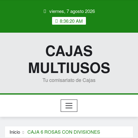
Saltar
viernes, 7 agosto 2026
al
contenido
8:36:20 AM
CAJAS
MULTIUSOS
Tu comisariato de Cajas
Inicio
CAJA 6 ROSAS CON DIVISIONES