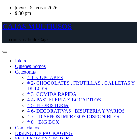
Saltar
jueves, 6 agosto 2026
al
9:30 pm
contenido
CAJAS MULTIUSOS
Tu comisariato de Cajas
Inicio
Quienes Somos
Categorias
# 1- CUPCAKES
# 2- CHOCOLATES , FRUTILLAS , GALLETAS Y
DULCES
# 3- COMIDA RAPIDA
# 4- PASTELERIA Y BOCADITOS
# 5- FLORISTERIA
# 6- DECORATIVAS , BISUTERIA Y VARIOS
# 7 – DISEÑOS IMPRESOS DISPONIBLES
# 8 – BIG BOX
Contactanos
DISEÑO DE PACKAGING
SIGUENOS EN TIK TOK