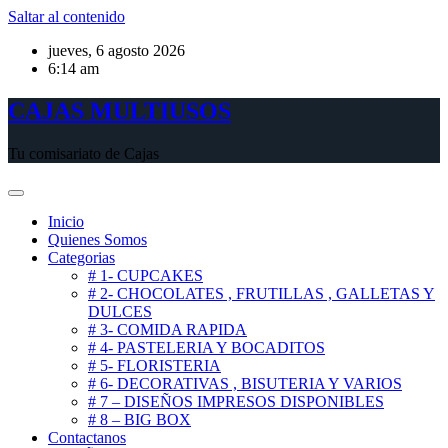
Saltar al contenido
jueves, 6 agosto 2026
6:14 am
CAJAS MULTIUSOS
Tu comisariato de Cajas
Inicio
Quienes Somos
Categorias
# 1- CUPCAKES
# 2- CHOCOLATES , FRUTILLAS , GALLETAS Y
DULCES
# 3- COMIDA RAPIDA
# 4- PASTELERIA Y BOCADITOS
# 5- FLORISTERIA
# 6- DECORATIVAS , BISUTERIA Y VARIOS
# 7 – DISEÑOS IMPRESOS DISPONIBLES
# 8 – BIG BOX
Contactanos