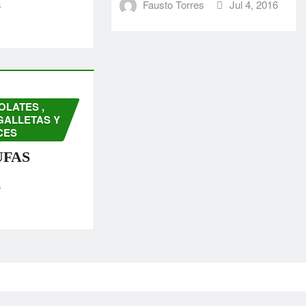
s
Fausto Torres
Jul 4, 2016
OLATES ,
 GALLETAS Y
CES
UFAS
s