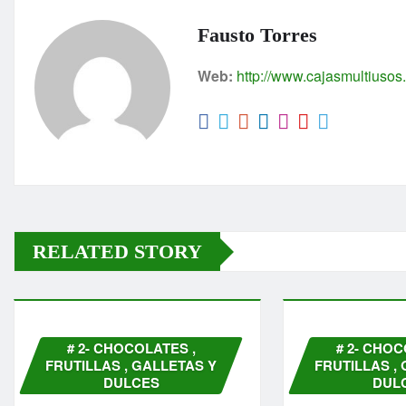
s
e
s
A
b
e
Fausto Torres
p
o
n
Web:
http://www.cajasmultiuso
p
o
g
k
er
RELATED STORY
# 2- CHOCOLATES ,
# 2- CHOC
FRUTILLAS , GALLETAS Y
FRUTILLAS ,
DULCES
DUL