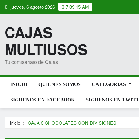
Saltar
jueves, 6 agosto 2026
7:39:15 AM
al
contenido
CAJAS
MULTIUSOS
Tu comisariato de Cajas
INICIO
QUIENES SOMOS
CATEGORIAS
SIGUENOS EN FACEBOOK
SIGUENOS EN TWIT
Inicio
CAJA 3 CHOCOLATES CON DIVISIONES