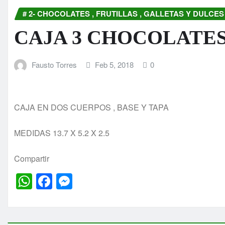
# 2- CHOCOLATES , FRUTILLAS , GALLETAS Y DULCES
CAJA 3 CHOCOLATES
Fausto Torres
Feb 5, 2018
0
CAJA EN DOS CUERPOS , BASE Y TAPA
MEDIDAS 13.7 X 5.2 X 2.5
Compartir
W
F
M
h
a
e
at
c
s