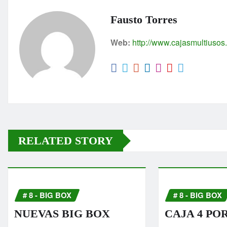
s
e
s
A
b
e
Fausto Torres
p
o
n
Web:
http://www.cajasmultiuso
p
o
g
k
er
RELATED STORY
# 8 - BIG BOX
# 8 - BIG BOX
NUEVAS BIG BOX
CAJA 4 PO