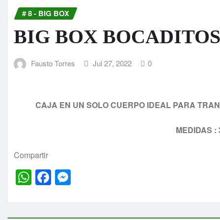
# 8 - BIG BOX
BIG BOX BOCADITOS 3
Fausto Torres
Jul 27, 2022
0
CAJA EN UN SOLO CUERPO IDEAL PARA TRA
MEDIDAS : 3
Compartir
W
F
M
h
a
e
at
c
s