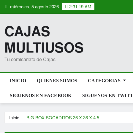
Saltar
miércoles, 5 agosto 2026
2:31:20 AM
al
contenido
CAJAS
MULTIUSOS
Tu comisariato de Cajas
INICIO
QUIENES SOMOS
CATEGORIAS
SIGUENOS EN FACEBOOK
SIGUENOS EN TWIT
Inicio
BIG BOX BOCADITOS 36 X 36 X 4.5