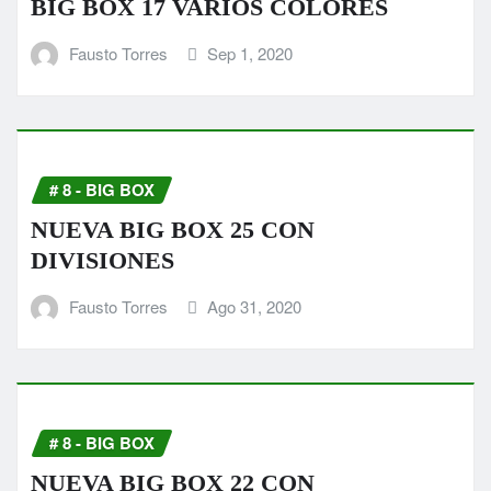
BIG BOX 17 VARIOS COLORES
Fausto Torres
Sep 1, 2020
# 8 - BIG BOX
NUEVA BIG BOX 25 CON
DIVISIONES
Fausto Torres
Ago 31, 2020
# 8 - BIG BOX
NUEVA BIG BOX 22 CON