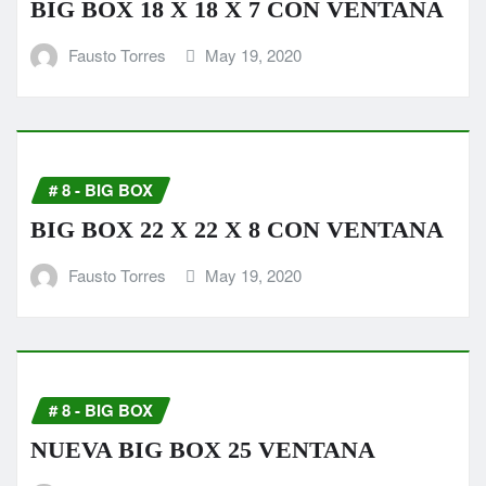
BIG BOX 18 X 18 X 7 CON VENTANA
Fausto Torres
May 19, 2020
# 8 - BIG BOX
BIG BOX 22 X 22 X 8 CON VENTANA
Fausto Torres
May 19, 2020
# 8 - BIG BOX
NUEVA BIG BOX 25 VENTANA