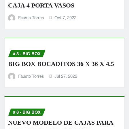
CAJA 4 PORTA VASOS
Fausto Torres
Oct 7, 2022
# 8 - BIG BOX
BIG BOX BOCADITOS 36 X 36 X 4.5
Fausto Torres
Jul 27, 2022
# 8 - BIG BOX
NUEVO MODELO DE CAJAS PARA