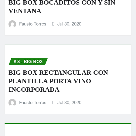
BIG BOX BOCADITOS CON Y SIN
VENTANA
Fausto Torres
Jul 30, 2020
# 8 - BIG BOX
BIG BOX RECTANGULAR CON
PLANTILLA PORTA VINO
INCORPORADA
Fausto Torres
Jul 30, 2020