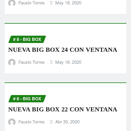
Fausto Torres
May 18, 2020
# 8 - BIG BOX
NUEVA BIG BOX 24 CON VENTANA
Fausto Torres
May 18, 2020
# 8 - BIG BOX
NUEVA BIG BOX 22 CON VENTANA
Fausto Torres
Abr 30, 2020