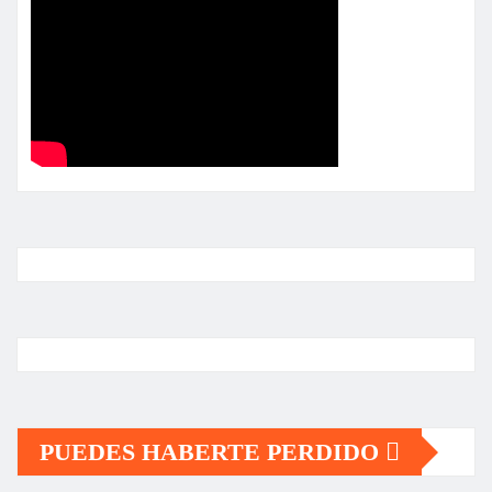
PUEDES HABERTE PERDIDO