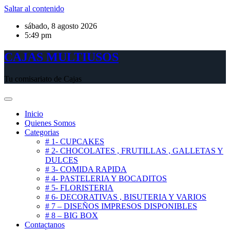
Saltar al contenido
sábado, 8 agosto 2026
5:49 pm
CAJAS MULTIUSOS
Tu comisariato de Cajas
Inicio
Quienes Somos
Categorias
# 1- CUPCAKES
# 2- CHOCOLATES , FRUTILLAS , GALLETAS Y
DULCES
# 3- COMIDA RAPIDA
# 4- PASTELERIA Y BOCADITOS
# 5- FLORISTERIA
# 6- DECORATIVAS , BISUTERIA Y VARIOS
# 7 – DISEÑOS IMPRESOS DISPONIBLES
# 8 – BIG BOX
Contactanos