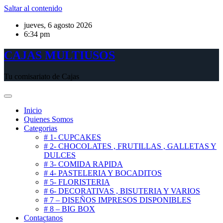
Saltar al contenido
jueves, 6 agosto 2026
6:34 pm
CAJAS MULTIUSOS
Tu comisariato de Cajas
Inicio
Quienes Somos
Categorias
# 1- CUPCAKES
# 2- CHOCOLATES , FRUTILLAS , GALLETAS Y
DULCES
# 3- COMIDA RAPIDA
# 4- PASTELERIA Y BOCADITOS
# 5- FLORISTERIA
# 6- DECORATIVAS , BISUTERIA Y VARIOS
# 7 – DISEÑOS IMPRESOS DISPONIBLES
# 8 – BIG BOX
Contactanos