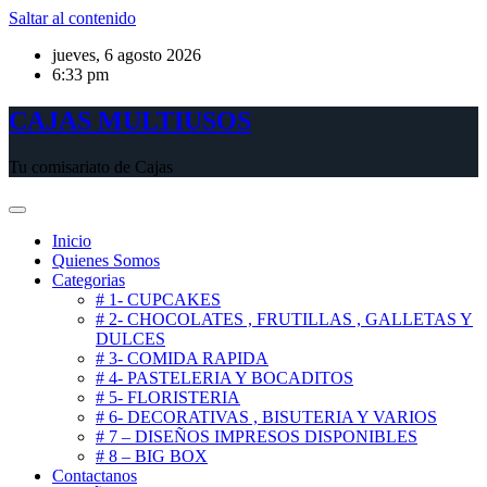
Saltar al contenido
jueves, 6 agosto 2026
6:33 pm
CAJAS MULTIUSOS
Tu comisariato de Cajas
Inicio
Quienes Somos
Categorias
# 1- CUPCAKES
# 2- CHOCOLATES , FRUTILLAS , GALLETAS Y
DULCES
# 3- COMIDA RAPIDA
# 4- PASTELERIA Y BOCADITOS
# 5- FLORISTERIA
# 6- DECORATIVAS , BISUTERIA Y VARIOS
# 7 – DISEÑOS IMPRESOS DISPONIBLES
# 8 – BIG BOX
Contactanos