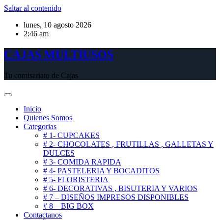
Saltar al contenido
lunes, 10 agosto 2026
2:46 am
CAJAS MULTIUSOS
Tu comisariato de Cajas
Inicio
Quienes Somos
Categorias
# 1- CUPCAKES
# 2- CHOCOLATES , FRUTILLAS , GALLETAS Y
DULCES
# 3- COMIDA RAPIDA
# 4- PASTELERIA Y BOCADITOS
# 5- FLORISTERIA
# 6- DECORATIVAS , BISUTERIA Y VARIOS
# 7 – DISEÑOS IMPRESOS DISPONIBLES
# 8 – BIG BOX
Contactanos