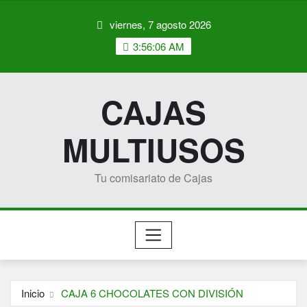
Saltar
viernes, 7 agosto 2026
al
contenido
3:56:07 AM
CAJAS
MULTIUSOS
Tu comisariato de Cajas
Inicio
CAJA 6 CHOCOLATES CON DIVISIÓN