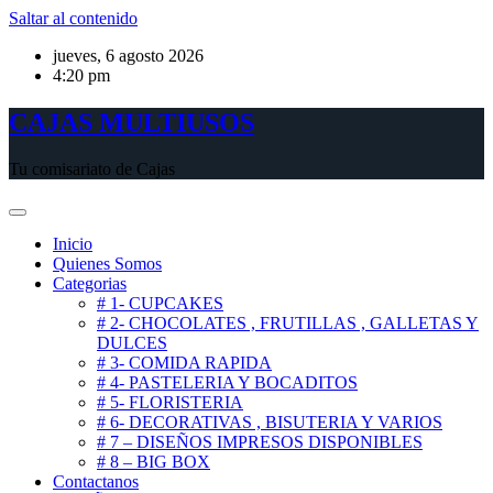
Saltar al contenido
jueves, 6 agosto 2026
4:20 pm
CAJAS MULTIUSOS
Tu comisariato de Cajas
Inicio
Quienes Somos
Categorias
# 1- CUPCAKES
# 2- CHOCOLATES , FRUTILLAS , GALLETAS Y
DULCES
# 3- COMIDA RAPIDA
# 4- PASTELERIA Y BOCADITOS
# 5- FLORISTERIA
# 6- DECORATIVAS , BISUTERIA Y VARIOS
# 7 – DISEÑOS IMPRESOS DISPONIBLES
# 8 – BIG BOX
Contactanos