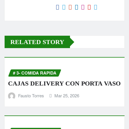
k
er
RELATED STORY
# 3- COMIDA RAPIDA
CAJAS DELIVERY CON PORTA VASO
Fausto Torres
Mar 25, 2026