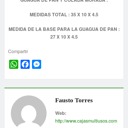
MEDIDAS TOTAL : 35 X 10 X 4.5
MEDIDA DE LA BASE PARA LA GUAGUA DE PAN :
27 X 10 X 4.5
Compartir
W
F
M
h
a
e
at
c
s
s
e
s
A
b
e
Fausto Torres
p
o
n
Web:
p
o
g
http://www.cajasmultiusos.com