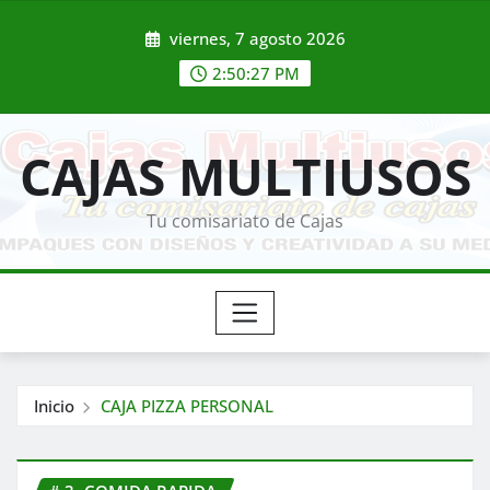
Saltar
viernes, 7 agosto 2026
al
contenido
2:50:28 PM
CAJAS MULTIUSOS
Tu comisariato de Cajas
Inicio
CAJA PIZZA PERSONAL