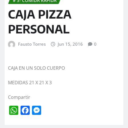
# 3- COMIDA RAPIDA
CAJA PIZZA
PERSONAL
Fausto Torres
Jun 15, 2016
0
CAJA EN UN SOLO CUERPO
MEDIDAS 21 X 21 X 3
Compartir
W
F
M
h
a
e