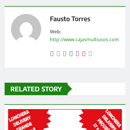
at
c
ss
s
e
e
A
b
n
Fausto Torres
p
o
g
Web:
p
o
er
http://www.cajasmultiusos.com
k
RELATED STORY