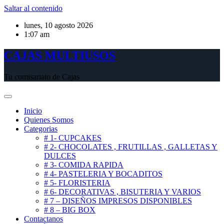
Saltar al contenido
lunes, 10 agosto 2026
1:07 am
CAJAS MULTIUSOS
Tu comisariato de Cajas
Inicio
Quienes Somos
Categorias
# 1- CUPCAKES
# 2- CHOCOLATES , FRUTILLAS , GALLETAS Y
DULCES
# 3- COMIDA RAPIDA
# 4- PASTELERIA Y BOCADITOS
# 5- FLORISTERIA
# 6- DECORATIVAS , BISUTERIA Y VARIOS
# 7 – DISEÑOS IMPRESOS DISPONIBLES
# 8 – BIG BOX
Contactanos