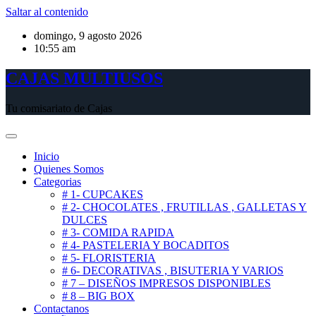
Saltar al contenido
domingo, 9 agosto 2026
10:55 am
CAJAS MULTIUSOS
Tu comisariato de Cajas
Inicio
Quienes Somos
Categorias
# 1- CUPCAKES
# 2- CHOCOLATES , FRUTILLAS , GALLETAS Y
DULCES
# 3- COMIDA RAPIDA
# 4- PASTELERIA Y BOCADITOS
# 5- FLORISTERIA
# 6- DECORATIVAS , BISUTERIA Y VARIOS
# 7 – DISEÑOS IMPRESOS DISPONIBLES
# 8 – BIG BOX
Contactanos