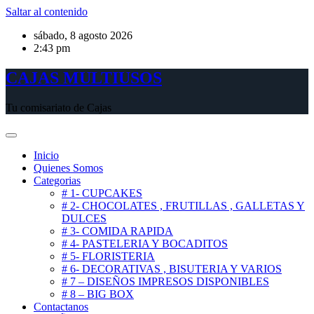
Saltar al contenido
sábado, 8 agosto 2026
2:43 pm
CAJAS MULTIUSOS
Tu comisariato de Cajas
Inicio
Quienes Somos
Categorias
# 1- CUPCAKES
# 2- CHOCOLATES , FRUTILLAS , GALLETAS Y
DULCES
# 3- COMIDA RAPIDA
# 4- PASTELERIA Y BOCADITOS
# 5- FLORISTERIA
# 6- DECORATIVAS , BISUTERIA Y VARIOS
# 7 – DISEÑOS IMPRESOS DISPONIBLES
# 8 – BIG BOX
Contactanos