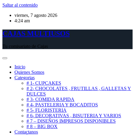
Saltar al contenido
viernes, 7 agosto 2026
4:24 am
CAJAS MULTIUSOS
Tu comisariato de Cajas
Inicio
Quienes Somos
Categorias
# 1- CUPCAKES
# 2- CHOCOLATES , FRUTILLAS , GALLETAS Y
DULCES
# 3- COMIDA RAPIDA
# 4- PASTELERIA Y BOCADITOS
# 5- FLORISTERIA
# 6- DECORATIVAS , BISUTERIA Y VARIOS
# 7 – DISEÑOS IMPRESOS DISPONIBLES
# 8 – BIG BOX
Contactanos