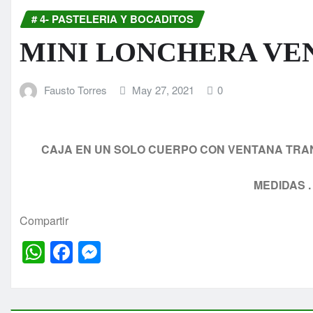
# 4- PASTELERIA Y BOCADITOS
MINI LONCHERA VE
Fausto Torres
May 27, 2021
0
CAJA EN UN SOLO CUERPO CON VENTANA TRAN
MEDIDAS . 
Compartir
W
F
M
h
a
e
at
c
s