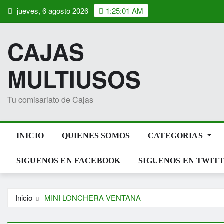
Saltar
jueves, 6 agosto 2026
1:25:02 AM
al
contenido
CAJAS
MULTIUSOS
Tu comisariato de Cajas
INICIO
QUIENES SOMOS
CATEGORIAS
SIGUENOS EN FACEBOOK
SIGUENOS EN TWIT
Inicio
MINI LONCHERA VENTANA