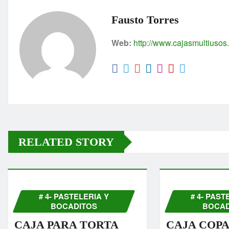
s
e
s
A
b
e
Fausto Torres
p
o
n
Web:
http://www.cajasmultiuso
p
o
g
k
er
RELATED STORY
# 4- PASTELERIA Y
# 4- PAST
BOCADITOS
BOCAD
CAJA PARA TORTA
CAJA COPA