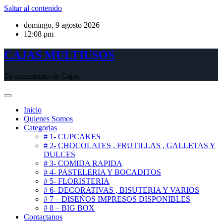
Saltar al contenido
domingo, 9 agosto 2026
12:08 pm
CAJAS MULTIUSOS
Tu comisariato de Cajas
Inicio
Quienes Somos
Categorias
# 1- CUPCAKES
# 2- CHOCOLATES , FRUTILLAS , GALLETAS Y
DULCES
# 3- COMIDA RAPIDA
# 4- PASTELERIA Y BOCADITOS
# 5- FLORISTERIA
# 6- DECORATIVAS , BISUTERIA Y VARIOS
# 7 – DISEÑOS IMPRESOS DISPONIBLES
# 8 – BIG BOX
Contactanos