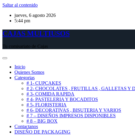
Saltar al contenido
jueves, 6 agosto 2026
5:44 pm
CAJAS MULTIUSOS
Tu comisariato de Cajas
Inicio
Quienes Somos
Categorias
# 1- CUPCAKES
# 2- CHOCOLATES , FRUTILLAS , GALLETAS Y
# 3- COMIDA RAPIDA
# 4- PASTELERIA Y BOCADITOS
# 5- FLORISTERIA
# 6- DECORATIVAS , BISUTERIA Y VARIOS
# 7 – DISEÑOS IMPRESOS DISPONIBLES
# 8 – BIG BOX
Contactanos
DISEÑO DE PACKAGING