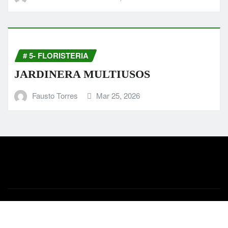
# 5- FLORISTERIA
JARDINERA MULTIUSOS
Fausto Torres
Mar 25, 2026
Derechos de autor © 2026 | Funciona con
WordPress
|
News Digest
por
ThemeArile